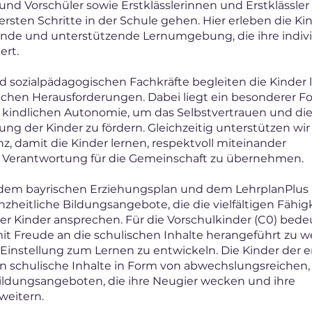
und Vorschüler sowie Erstklässlerinnen und Erstklässler
rsten Schritte in der Schule gehen. Hier erleben die Ki
nde und unterstützende Lernumgebung, die ihre indivi
ert.
d sozialpädagogischen Fachkräfte begleiten die Kinder l
lichen Herausforderungen. Dabei liegt ein besonderer F
 kindlichen Autonomie, um das Selbstvertrauen und di
ng der Kinder zu fördern. Gleichzeitig unterstützen wir
z, damit die Kinder lernen, respektvoll miteinander
erantwortung für die Gemeinschaft zu übernehmen.
 dem bayrischen Erziehungsplan und dem LehrplanPlus
nzheitliche Bildungsangebote, die die vielfältigen Fähig
er Kinder ansprechen. Für die Vorschulkinder (C0) bedeu
mit Freude an die schulischen Inhalte herangeführt zu w
 Einstellung zum Lernen zu entwickeln. Die Kinder der e
ben schulische Inhalte in Form von abwechslungsreichen,
ildungsangeboten, die ihre Neugier wecken und ihre
eitern.