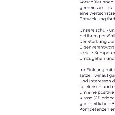
Vorschülerinnen 
gemeinsam ihre e
eine wertschätze
Entwicklung förd
Unsere schul- un
bei ihren persön
der Stärkung der
Eigenverantwortu
soziale Kompeten
umzugehen und V
Im Einklang mit
setzen wir auf ga
und Interessen d
spielerisch und 
um eine positive
Klasse (C1) erle
ganzheitlichen B
Kompetenzen erw