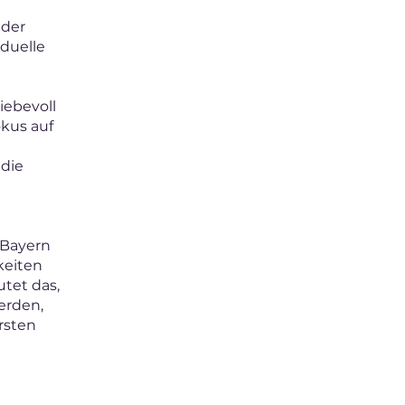
nder
duelle
iebevoll
okus auf
e
 die
 Bayern
keiten
tet das,
erden,
rsten